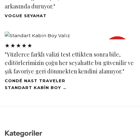
arkasında duruyor."
VOGUE SEYAHAT
OKURLARIN
★★★★★
SEÇİMİ
"Yüzlerce farklı valizi test ettikten sonra bile,
2026
editörlerimizin çoğu her seyahatte bu güvenilir ve
şık favoriye geri dönmekten kendini alamıyor."
CONDÉ NAST TRAVELER
STANDART KABİN BOY →
Kategoriler