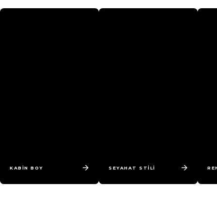
→
→
KABİN BOY
SEYAHAT STİLİ
RE