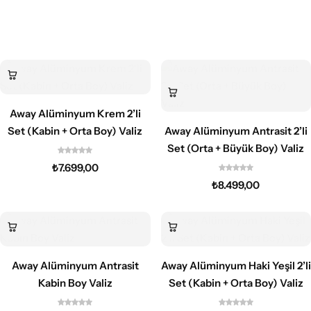
ÜRÜNLERI İNCELE
ÜRÜNLERI İNCELE
Alüminyum
Prime
Grand
DC Model
Quell
Dalgalı Silikon
Serisi
Serisi
Çizgili Silikon
Makyaj Çanta
Serisi
Serisi
Serisi
Serisi
Serisi
Serisi
VALIZLER
VALIZLER
VALIZLER
VALIZLER
VALIZLER
VALIZLER
VALIZLER
VALIZLER
Away Alüminyum Krem 2’li
Set (Kabin + Orta Boy) Valiz
Away Alüminyum Antrasit 2’li
Set (Orta + Büyük Boy) Valiz
₺
7.699,00
₺
8.499,00
Away Alüminyum Antrasit
Away Alüminyum Haki Yeşil 2’li
Kabin Boy Valiz
Set (Kabin + Orta Boy) Valiz