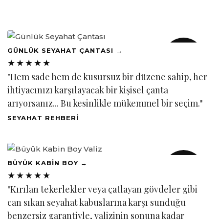
EDİTÖRÜN
GÜNLÜK SEYAHAT ÇANTASI →
SEÇİMİ
★★★★★
2026
"Hem sade hem de kusursuz bir düzene sahip, her
ihtiyacınızı karşılayacak bir kişisel çanta
arıyorsanız... Bu kesinlikle mükemmel bir seçim."
SEYAHAT REHBERİ
EDİTÖRÜN
BÜYÜK KABİN BOY →
SEÇİMİ
★★★★★
2026
"Kırılan tekerlekler veya çatlayan gövdeler gibi
can sıkan seyahat kabuslarına karşı sunduğu
benzersiz garantiyle, valizinin sonuna kadar