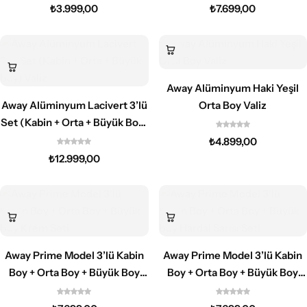
₺
3.999,00
₺
7.699,00
Away Alüminyum Haki Yeşil
Away Alüminyum Lacivert 3’lü
Orta Boy Valiz
Set (Kabin + Orta + Büyük Boy)
Valiz
₺
4.899,00
₺
12.999,00
Away Prime Model 3’lü Kabin
Away Prime Model 3’lü Kabin
Boy + Orta Boy + Büyük Boy
Boy + Orta Boy + Büyük Boy
Krem Seti
Hardal Sarısı Seti