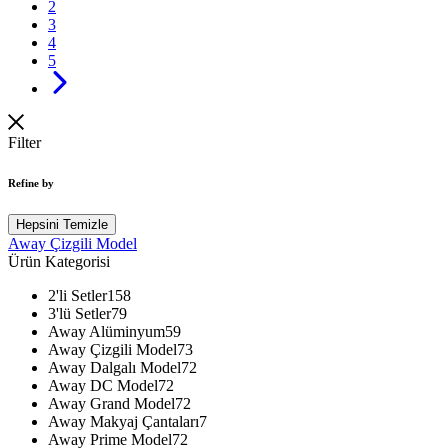
2
3
4
5
Next
Filter
Refine by
Hepsini Temizle
Away Çizgili Model
Ürün Kategorisi
2'li Setler
158
3'lü Setler
79
Away Alüminyum
59
Away Çizgili Model
73
Away Dalgalı Model
72
Away DC Model
72
Away Grand Model
72
Away Makyaj Çantaları
7
Away Prime Model
72