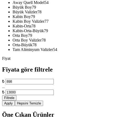
Away Quell Model
54
Büyük Boy
79
Büyük Valizler
78
Kabin Boy
79
Kabin Boy Valizler
77
Kabin-Orta
78
Kabin-Orta-Büyük
79
Orta Boy
79
Orta Boy Valizler
78
Orta-Büyük
78
Tam Aliminyum Valizler
54
Fiyat
Fiyata göre filtrele
En
₺
düşük
En
fiyat
yüksek
₺
fiyat
Filtrele
Apply
Hepsini Temizle
Öne Çıkan Ürünler