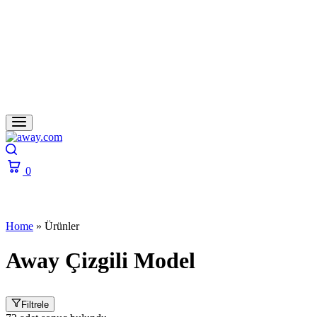
Search
0
Cart
Home
»
Ürünler
Away Çizgili Model
Filtrele