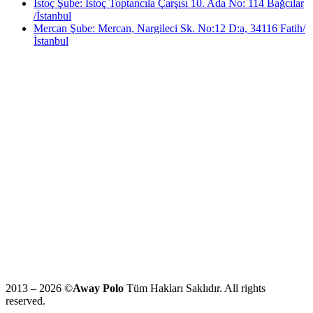
İstoç Şube: İstoç Toptancıla Çarşısı 10. Ada No: 114 Bağcılar
/İstanbul
Mercan Şube: Mercan, Nargileci Sk. No:12 D:a, 34116 Fatih/
İstanbul
2013 – 2026 ©
Away Polo
Tüm Hakları Saklıdır. All rights
reserved.