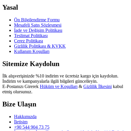
Yasal
Ön Bilgilendirme Formu
Mesafeli Satış Sözleşmesi
İade ve Değişim Politikası
Teslimat Politikası
Çerez Politikası
Gizlilik Politikası & KVKK
Kullanım Koşulları
Sitemize Kaydolun
İlk alışverişinizde %10 indirim ve ücretsiz kargo için kaydolun.
İndirim ve kampanyalarla ilgili bilgileri güncelleyin.
E-Postanızı Girerek
Hüküm ve Koşulları
&
Gizlilik İlkesini
kabul
etmiş olursunuz.
Bize Ulaşın
Hakkımızda
İletişim
+90 544 904 73 75