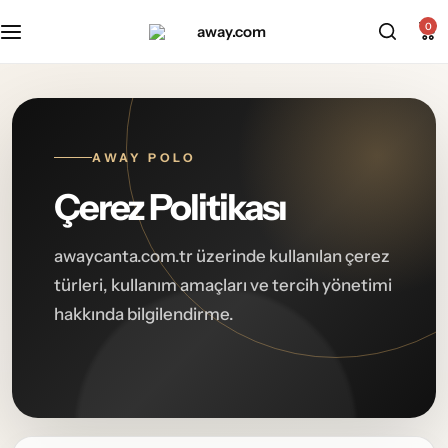
Kabin Boy Valizler
2’li Valiz Setleri
0
Orta Boy Valizler
3’lü Valiz Setleri
Büyük Boy Valizler
AWAY POLO
Çerez Politikası
awaycanta.com.tr üzerinde kullanılan çerez
türleri, kullanım amaçları ve tercih yönetimi
hakkında bilgilendirme.