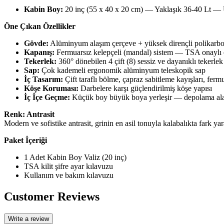
Kabin Boy:
20 inç (55 x 40 x 20 cm) — Yaklaşık 36-40 Lt — 
Öne Çıkan Özellikler
Gövde:
Alüminyum alaşım çerçeve + yüksek dirençli polikarbo
Kapanış:
Fermuarsız kelepçeli (mandal) sistem — TSA onaylı ent
Tekerlek:
360° dönebilen 4 çift (8) sessiz ve dayanıklı tekerlek
Sap:
Çok kademeli ergonomik alüminyum teleskopik sap
İç Tasarım:
Çift taraflı bölme, çapraz sabitleme kayışları, fermu
Köşe Koruması:
Darbelere karşı güçlendirilmiş köşe yapısı
İç İçe Geçme:
Küçük boy büyük boya yerleşir — depolama ala
Renk: Antrasit
Modern ve sofistike antrasit, grinin en asil tonuyla kalabalıkta fark yara
Paket İçeriği
1 Adet Kabin Boy Valiz (20 inç)
TSA kilit şifre ayar kılavuzu
Kullanım ve bakım kılavuzu
Customer Reviews
Write a review