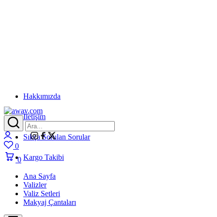
Hakkımızda
İletişim
away.com
Login
Sıkça Sorulan Sorular
0
Wishlist
Kargo Takibi
0
Cart
Ana Sayfa
Valizler
Valiz Setleri
Makyaj Çantaları