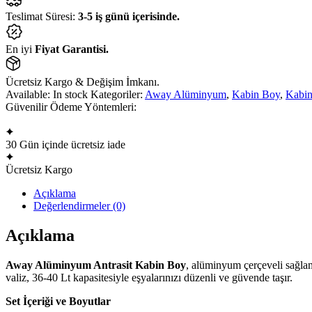
Valiz
Teslimat Süresi:
3-5 iş günü içerisinde.
adet
En iyi
Fiyat Garantisi.
Ücretsiz Kargo & Değişim İmkanı.
Available:
In stock
Kategoriler:
Away Alüminyum
,
Kabin Boy
,
Kabin
Güvenilir Ödeme Yöntemleri:
30 Gün içinde ücretsiz iade
Ücretsiz Kargo
Açıklama
Değerlendirmeler (0)
Açıklama
Away Alüminyum Antrasit Kabin Boy
, alüminyum çerçeveli sağlam
valiz, 36-40 Lt kapasitesiyle eşyalarınızı düzenli ve güvende taşır.
Set İçeriği ve Boyutlar