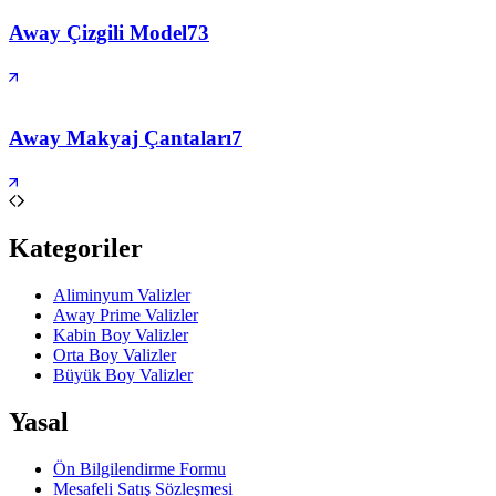
Away Çizgili Model
73
Away Makyaj Çantaları
7
Kategoriler
Aliminyum Valizler
Away Prime Valizler
Kabin Boy Valizler
Orta Boy Valizler
Büyük Boy Valizler
Yasal
Ön Bilgilendirme Formu
Mesafeli Satış Sözleşmesi