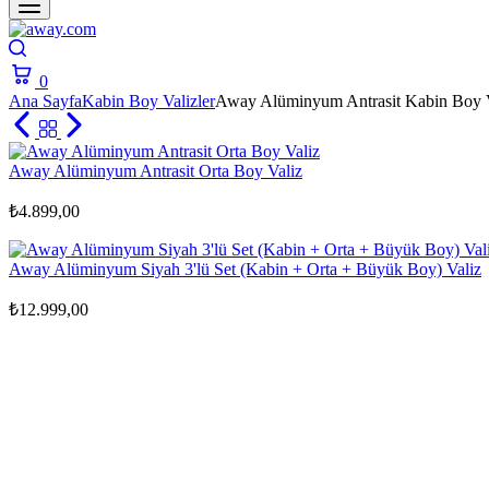
Search
0
Cart
Ana Sayfa
Kabin Boy Valizler
Away Alüminyum Antrasit Kabin Boy 
Away Alüminyum Antrasit Orta Boy Valiz
₺
4.899,00
Away Alüminyum Siyah 3'lü Set (Kabin + Orta + Büyük Boy) Valiz
₺
12.999,00
Zoom