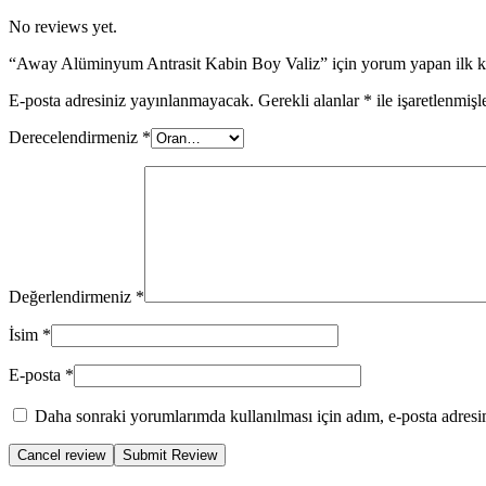
No reviews yet.
“Away Alüminyum Antrasit Kabin Boy Valiz” için yorum yapan ilk ki
E-posta adresiniz yayınlanmayacak.
Gerekli alanlar
*
ile işaretlenmişl
Derecelendirmeniz
*
Değerlendirmeniz
*
İsim
*
E-posta
*
Daha sonraki yorumlarımda kullanılması için adım, e-posta adresim
Cancel review