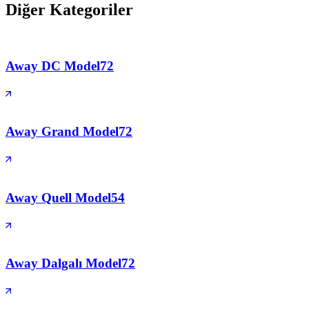
Diğer Kategoriler
Away DC Model
72
Away Grand Model
72
Away Quell Model
54
Away Dalgalı Model
72