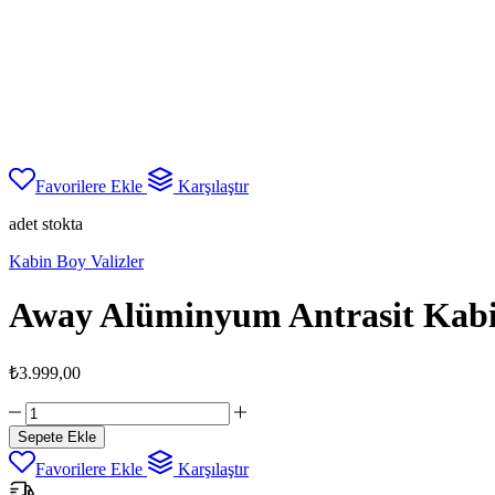
Favorilere Ekle
Karşılaştır
adet stokta
Kabin Boy Valizler
Away Alüminyum Antrasit Kabi
₺
3.999,00
Away
Alüminyum
Sepete Ekle
Antrasit
Favorilere Ekle
Karşılaştır
Kabin
Boy