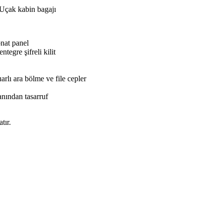
Uçak kabin bagajı
nat panel
egre şifreli kilit
arlı ara bölme ve file cepler
nından tasarruf
tır.