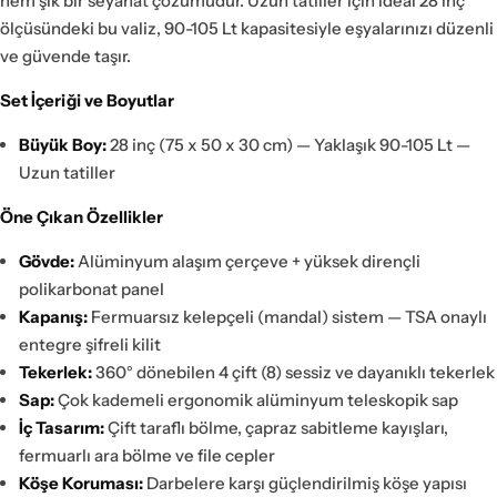
hem şık bir seyahat çözümüdür. Uzun tatiller için ideal 28 inç
ölçüsündeki bu valiz, 90-105 Lt kapasitesiyle eşyalarınızı düzenli
ve güvende taşır.
Set İçeriği ve Boyutlar
Büyük Boy:
28 inç (75 x 50 x 30 cm) — Yaklaşık 90-105 Lt —
Uzun tatiller
Öne Çıkan Özellikler
Gövde:
Alüminyum alaşım çerçeve + yüksek dirençli
polikarbonat panel
Kapanış:
Fermuarsız kelepçeli (mandal) sistem — TSA onaylı
entegre şifreli kilit
Tekerlek:
360° dönebilen 4 çift (8) sessiz ve dayanıklı tekerlek
Sap:
Çok kademeli ergonomik alüminyum teleskopik sap
İç Tasarım:
Çift taraflı bölme, çapraz sabitleme kayışları,
fermuarlı ara bölme ve file cepler
Köşe Koruması:
Darbelere karşı güçlendirilmiş köşe yapısı