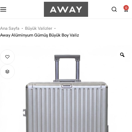
Kabin Boy Valizler
2’li Valiz Setleri
0
Orta Boy Valizler
3’lü Valiz Setleri
Ana Sayfa
Büyük Valizler
Away Alüminyum Gümüş Büyük Boy Valiz
Büyük Boy Valizler