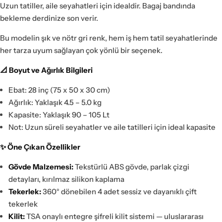
Uzun tatiller, aile seyahatleri için idealdir. Bagaj bandında
bekleme derdinize son verir.
Bu modelin şık ve nötr gri renk, hem iş hem tatil seyahatlerinde
her tarza uyum sağlayan çok yönlü bir seçenek.
📐 Boyut ve Ağırlık Bilgileri
Ebat: 28 inç (75 x 50 x 30 cm)
Ağırlık: Yaklaşık 4.5 – 5.0 kg
Kapasite: Yaklaşık 90 – 105 Lt
Not: Uzun süreli seyahatler ve aile tatilleri için ideal kapasite
✨ Öne Çıkan Özellikler
Gövde Malzemesi:
Tekstürlü ABS gövde, parlak çizgi
detayları, kırılmaz silikon kaplama
Tekerlek:
360° dönebilen 4 adet sessiz ve dayanıklı çift
tekerlek
Kilit:
TSA onaylı entegre şifreli kilit sistemi — uluslararası