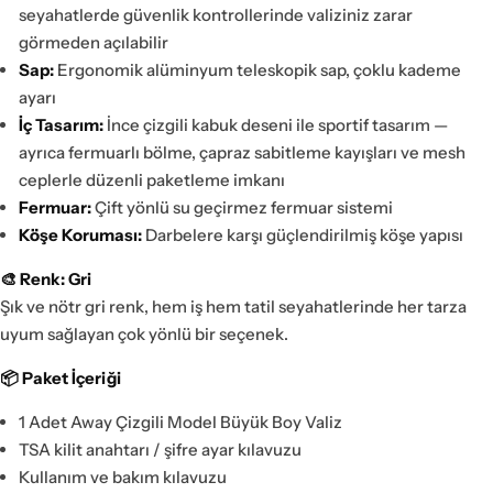
seyahatlerde güvenlik kontrollerinde valiziniz zarar
görmeden açılabilir
Sap:
Ergonomik alüminyum teleskopik sap, çoklu kademe
ayarı
İç Tasarım:
İnce çizgili kabuk deseni ile sportif tasarım —
ayrıca fermuarlı bölme, çapraz sabitleme kayışları ve mesh
ceplerle düzenli paketleme imkanı
Fermuar:
Çift yönlü su geçirmez fermuar sistemi
Köşe Koruması:
Darbelere karşı güçlendirilmiş köşe yapısı
🎨 Renk: Gri
Şık ve nötr gri renk, hem iş hem tatil seyahatlerinde her tarza
uyum sağlayan çok yönlü bir seçenek.
📦 Paket İçeriği
1 Adet Away Çizgili Model Büyük Boy Valiz
TSA kilit anahtarı / şifre ayar kılavuzu
Kullanım ve bakım kılavuzu