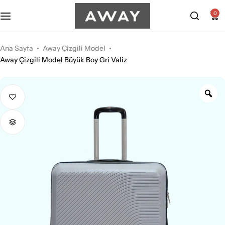
Kabin Boy Valizler
2’li Valiz Setleri
0
Orta Boy Valizler
3’lü Valiz Setleri
Ana Sayfa
Away Çizgili Model
Away Çizgili Model Büyük Boy Gri Valiz
Büyük Boy Valizler