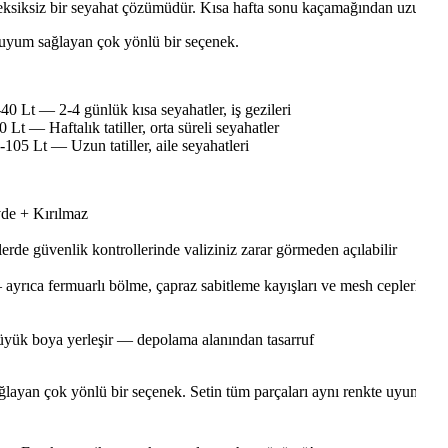
iksiz bir seyahat çözümüdür. Kısa hafta sonu kaçamağından uzun tatill
za uyum sağlayan çok yönlü bir seçenek.
0 Lt — 2-4 günlük kısa seyahatler, iş gezileri
t — Haftalık tatiller, orta süreli seyahatler
105 Lt — Uzun tatiller, aile seyahatleri
de + Kırılmaz
lerde güvenlik kontrollerinde valiziniz zarar görmeden açılabilir
 ayrıca fermuarlı bölme, çapraz sabitleme kayışları ve mesh ceplerle d
üyük boya yerleşir — depolama alanından tasarruf
ağlayan çok yönlü bir seçenek. Setin tüm parçaları aynı renkte uyumlu ol