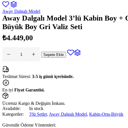
Away Dalgalı Model
Away Dalgalı Model 3’lü Kabin Boy + 
Büyük Boy Gri Valiz Seti
₺
4.449,00
Sepete Ekle
Away
Dalgalı
Model
3'lü
Kabin
Teslimat Süresi:
3-5 iş günü içerisinde.
Boy
+
Orta
En iyi
Fiyat Garantisi.
Boy
+
Büyük
Ücretsiz Kargo & Değişim İmkanı.
Boy
Available:
In stock
Gri
Kategoriler:
3'lü Setler
,
Away Dalgalı Model
,
Kabin-Orta-Büyük
Valiz
Seti
adet
Güvenilir Ödeme Yöntemleri: