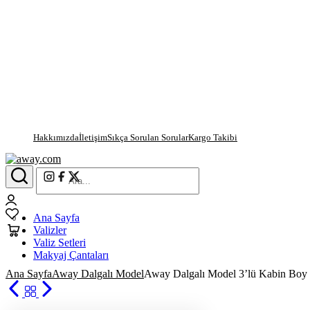
Hakkımızda
İletişim
Sıkça Sorulan Sorular
Kargo Takibi
away.com
Login
Ana Sayfa
0
Wishlist
Valizler
0
Valiz Setleri
Cart
Makyaj Çantaları
Ana Sayfa
Away Dalgalı Model
Away Dalgalı Model 3’lü Kabin Boy 