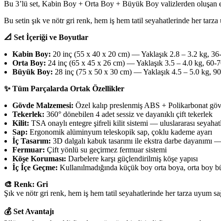
Bu 3’lü set, Kabin Boy + Orta Boy + Büyük Boy valizlerden oluşan eks
Bu setin şık ve nötr gri renk, hem iş hem tatil seyahatlerinde her tar
📐 Set İçeriği ve Boyutlar
Kabin Boy:
20 inç (55 x 40 x 20 cm) — Yaklaşık 2.8 – 3.2 kg, 36-4
Orta Boy:
24 inç (65 x 45 x 26 cm) — Yaklaşık 3.5 – 4.0 kg, 60-70 L
Büyük Boy:
28 inç (75 x 50 x 30 cm) — Yaklaşık 4.5 – 5.0 kg, 90-
✨ Tüm Parçalarda Ortak Özellikler
Gövde Malzemesi:
Özel kalıp preslenmiş ABS + Polikarbonat göv
Tekerlek:
360° dönebilen 4 adet sessiz ve dayanıklı çift tekerlek
Kilit:
TSA onaylı entegre şifreli kilit sistemi — uluslararası seyahat
Sap:
Ergonomik alüminyum teleskopik sap, çoklu kademe ayarı
İç Tasarım:
3D dalgalı kabuk tasarımı ile ekstra darbe dayanımı —
Fermuar:
Çift yönlü su geçirmez fermuar sistemi
Köşe Koruması:
Darbelere karşı güçlendirilmiş köşe yapısı
İç İçe Geçme:
Kullanılmadığında küçük boy orta boya, orta boy b
🎨 Renk: Gri
Şık ve nötr gri renk, hem iş hem tatil seyahatlerinde her tarza uyum s
💰 Set Avantajı