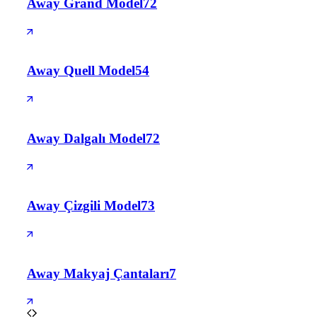
Away Grand Model
72
Away Quell Model
54
Away Dalgalı Model
72
Away Çizgili Model
73
Away Makyaj Çantaları
7