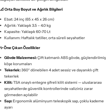
📐 Orta Boy Boyut ve Ağırlık Bilgileri
Ebat: 24 inç (65 x 45 x 26 cm)
Ağırlık: Yaklaşık 3.5 – 4.0 kg
Kapasite: Yaklaşık 60-70 Lt
Kullanım: Haftalık tatiller, orta süreli seyahatler
✨ Öne Çıkan Özellikler
Gövde Malzemesi:
Çift katmanlı ABS gövde, güçlendirilmiş
köşe korumaları
Tekerlek:
360° dönebilen 4 adet sessiz ve dayanıklı çift
tekerlek
Kilit:
TSA onaylı entegre şifreli kilit sistemi — uluslararası
seyahatlerde güvenlik kontrollerinde valiziniz zarar
görmeden açılabilir
Sap:
Ergonomik alüminyum teleskopik sap, çoklu kademe
ayarı