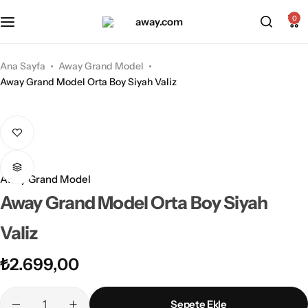
Kabin Boy Valizler
2’li Valiz Setleri
0
Orta Boy Valizler
3’lü Valiz Setleri
Ana Sayfa
Away Grand Model
Away Grand Model Orta Boy Siyah Valiz
Büyük Boy Valizler
Away Grand Model
Away Grand Model Orta Boy Siyah
Valiz
₺
2.699,00
Sepete Ekle