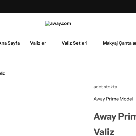
Ana Sayfa
Valizler
Valiz Setleri
Makyaj Çantalar
liz
adet stokta
Away Prime Model
Away Prim
Valiz