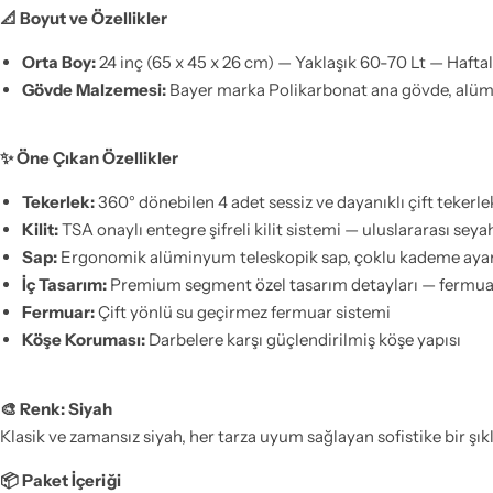
📐 Boyut ve Özellikler
Orta Boy:
24 inç (65 x 45 x 26 cm) — Yaklaşık 60-70 Lt — Haftal
Gövde Malzemesi:
Bayer marka Polikarbonat ana gövde, alü
✨ Öne Çıkan Özellikler
Tekerlek:
360° dönebilen 4 adet sessiz ve dayanıklı çift tekerle
Kilit:
TSA onaylı entegre şifreli kilit sistemi — uluslararası sey
Sap:
Ergonomik alüminyum teleskopik sap, çoklu kademe ayar
İç Tasarım:
Premium segment özel tasarım detayları — fermuarl
Fermuar:
Çift yönlü su geçirmez fermuar sistemi
Köşe Koruması:
Darbelere karşı güçlendirilmiş köşe yapısı
🎨 Renk: Siyah
Klasik ve zamansız siyah, her tarza uyum sağlayan sofistike bir şıkl
📦 Paket İçeriği