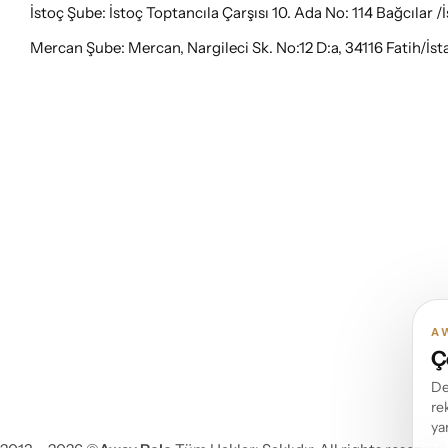
İstoç Şube: İstoç Toptancıla Çarşısı 10. Ada No: 114 Bağcılar /
Mercan Şube: Mercan, Nargileci Sk. No:12 D:a, 34116 Fatih/İst
A
Ç
De
re
ya