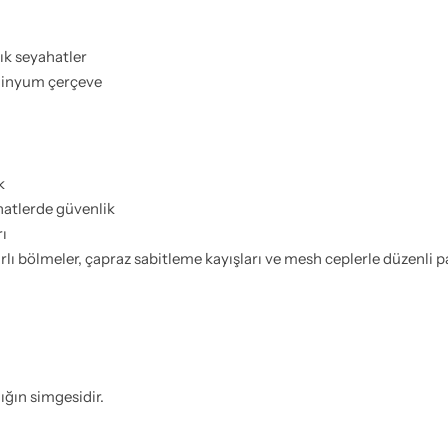
ık seyahatler
minyum çerçeve
k
ahatlerde güvenlik
ı
ı bölmeler, çapraz sabitleme kayışları ve mesh ceplerle düzenli 
ığın simgesidir.