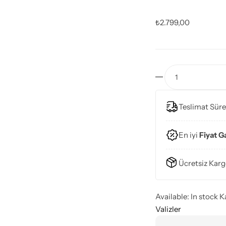
₺
2.799,00
Teslimat Süre
En iyi
Fiyat G
Ücretsiz Karg
Available:
In stock
K
Valizler