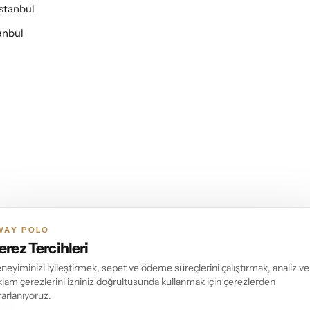
İstanbul
anbul
WAY POLO
erez Tercihleri
neyiminizi iyileştirmek, sepet ve ödeme süreçlerini çalıştırmak, analiz ve
klam çerezlerini izniniz doğrultusunda kullanmak için çerezlerden
rarlanıyoruz.