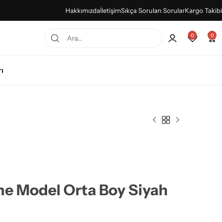
Hakkımızda
İletişim
Sıkça Sorulan Sorular
Kargo Takibi
0
0
ı
e Model Orta Boy Siyah