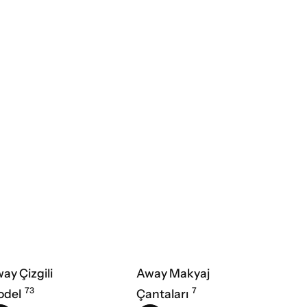
ay Çizgili
Away Makyaj
73
7
odel
Çantaları