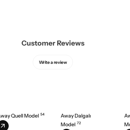
Customer Reviews
Write a review
54
way Quell Model
Away Dalgalı
Aw
72
Model
M