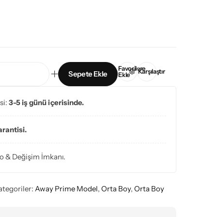
Favorilere
Karşılaştır
Sepete Ekle
Ekle
si:
3-5 iş günü içerisinde.
arantisi.
o & Değişim İmkanı.
ategoriler:
Away Prime Model
,
Orta Boy
,
Orta Boy