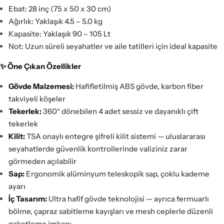
Ebat: 28 inç (75 x 50 x 30 cm)
Ağırlık: Yaklaşık 4.5 – 5.0 kg
Kapasite: Yaklaşık 90 – 105 Lt
Not: Uzun süreli seyahatler ve aile tatilleri için ideal kapasite
✨ Öne Çıkan Özellikler
Gövde Malzemesi:
Hafifletilmiş ABS gövde, karbon fiber
takviyeli köşeler
Tekerlek:
360° dönebilen 4 adet sessiz ve dayanıklı çift
tekerlek
Kilit:
TSA onaylı entegre şifreli kilit sistemi — uluslararası
seyahatlerde güvenlik kontrollerinde valiziniz zarar
görmeden açılabilir
Sap:
Ergonomik alüminyum teleskopik sap, çoklu kademe
ayarı
İç Tasarım:
Ultra hafif gövde teknolojisi — ayrıca fermuarlı
bölme, çapraz sabitleme kayışları ve mesh ceplerle düzenli
paketleme imkanı