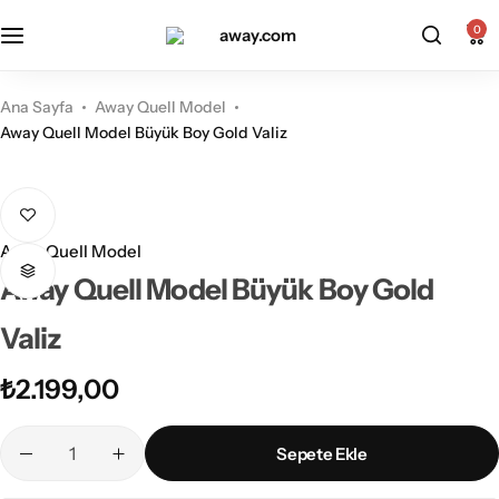
0
Kabin Boy Valizler
2’li Valiz Setleri
Ana Sayfa
Away Quell Model
Away Quell Model Büyük Boy Gold Valiz
Orta Boy Valizler
3’lü Valiz Setleri
Büyük Boy Valizler
Away Quell Model
Away Quell Model Büyük Boy Gold
Valiz
₺
2.199,00
Sepete Ekle