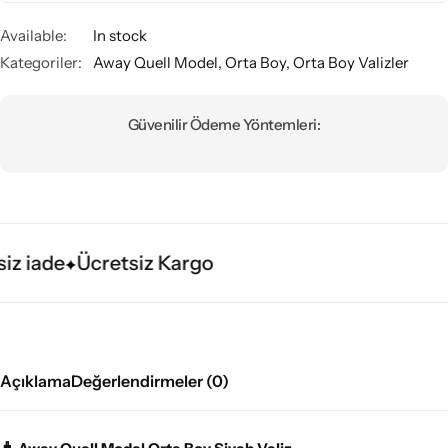
Available:
In stock
Kategoriler:
Away Quell Model
,
Orta Boy
,
Orta Boy Valizler
Güvenilir Ödeme Yöntemleri:
z iade
Ücretsiz Kargo
Açıklama
Değerlendirmeler (0)