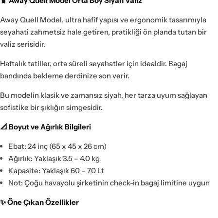
🧳 Away Quell Model Orta Boy Siyah Valiz
Away Quell Model, ultra hafif yapısı ve ergonomik tasarımıyla
seyahati zahmetsiz hale getiren, pratikliği ön planda tutan bir
valiz serisidir.
Haftalık tatiller, orta süreli seyahatler için idealdir. Bagaj
bandında bekleme derdinize son verir.
Bu modelin klasik ve zamansız siyah, her tarza uyum sağlayan
sofistike bir şıklığın simgesidir.
📐 Boyut ve Ağırlık Bilgileri
Ebat: 24 inç (65 x 45 x 26 cm)
Ağırlık: Yaklaşık 3.5 – 4.0 kg
Kapasite: Yaklaşık 60 – 70 Lt
Not: Çoğu havayolu şirketinin check-in bagaj limitine uygun
✨ Öne Çıkan Özellikler