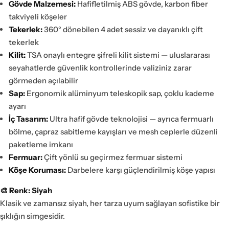
Gövde Malzemesi:
Hafifletilmiş ABS gövde, karbon fiber
takviyeli köşeler
Tekerlek:
360° dönebilen 4 adet sessiz ve dayanıklı çift
tekerlek
Kilit:
TSA onaylı entegre şifreli kilit sistemi — uluslararası
seyahatlerde güvenlik kontrollerinde valiziniz zarar
görmeden açılabilir
Sap:
Ergonomik alüminyum teleskopik sap, çoklu kademe
ayarı
İç Tasarım:
Ultra hafif gövde teknolojisi — ayrıca fermuarlı
bölme, çapraz sabitleme kayışları ve mesh ceplerle düzenli
paketleme imkanı
Fermuar:
Çift yönlü su geçirmez fermuar sistemi
Köşe Koruması:
Darbelere karşı güçlendirilmiş köşe yapısı
🎨 Renk: Siyah
Klasik ve zamansız siyah, her tarza uyum sağlayan sofistike bir
şıklığın simgesidir.