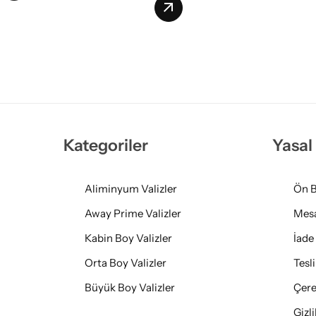
Kategoriler
Yasal
Aliminyum Valizler
Ön B
Away Prime Valizler
Mesa
Kabin Boy Valizler
İade
Orta Boy Valizler
Tesl
Büyük Boy Valizler
Çere
Gizl