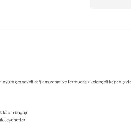
minyum çerçeveli sağlam yapısı ve fermuarsız kelepçeli kapanışıyla f
k kabin bagajı
ık seyahatler