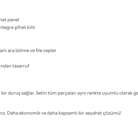
nat panel
gre şifreli kilit
arlı ara bölme ve file cepler
ndan tasarruf
li bir duruş sağlar. Setin tüm parçaları aynı renkte uyumlu olarak gel
ırsınız. Daha ekonomik ve daha kapsamlı bir seyahat çözümü!