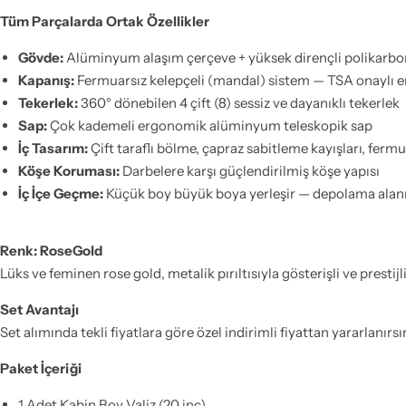
Tüm Parçalarda Ortak Özellikler
Gövde:
Alüminyum alaşım çerçeve + yüksek dirençli polikarbo
Kapanış:
Fermuarsız kelepçeli (mandal) sistem — TSA onaylı ente
Tekerlek:
360° dönebilen 4 çift (8) sessiz ve dayanıklı tekerlek
Sap:
Çok kademeli ergonomik alüminyum teleskopik sap
İç Tasarım:
Çift taraflı bölme, çapraz sabitleme kayışları, fermu
Köşe Koruması:
Darbelere karşı güçlendirilmiş köşe yapısı
İç İçe Geçme:
Küçük boy büyük boya yerleşir — depolama alanı
Renk: RoseGold
Lüks ve feminen rose gold, metalik pırıltısıyla gösterişli ve prestij
Set Avantajı
Set alımında tekli fiyatlara göre özel indirimli fiyattan yararlan
Paket İçeriği
1 Adet Kabin Boy Valiz (20 inç)