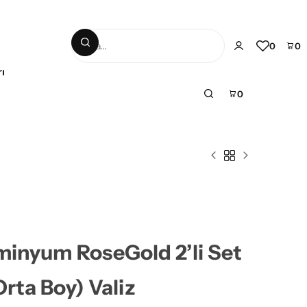
0
0
ı
0
inyum RoseGold 2’li Set
Orta Boy) Valiz