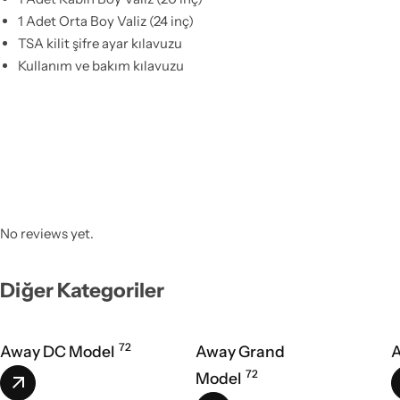
1 Adet Orta Boy Valiz (24 inç)
TSA kilit şifre ayar kılavuzu
Kullanım ve bakım kılavuzu
No reviews yet.
Diğer Kategoriler
72
Away DC Model
Away Grand
A
72
Model