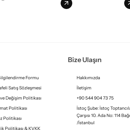
Bize Ulaşın
ilgilendirme Formu
Hakkımızda
feli Satış Sözleşmesi
İletişim
 ve Değişim Politikası
+90 544 904 73 75
imat Politikası
İstoç Şube: İstoç Toptancıl
Çarşısı 10. Ada No: 114 Bağ
z Politikası
/İstanbul
ilik Politikası & KVKK