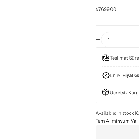
₺
7.699,00
Teslimat Süre
En iyi
Fiyat G
Ücretsiz Karg
Available:
In stock
K
Tam Aliminyum Vali