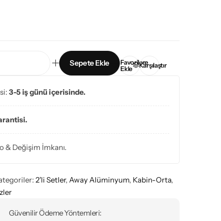
Favorilere
Sepete Ekle
Karşılaştır
Ekle
si:
3-5 iş günü içerisinde.
arantisi.
o & Değişim İmkanı.
ategoriler:
2'li Setler
,
Away Alüminyum
,
Kabin-Orta
,
zler
Güvenilir Ödeme Yöntemleri: