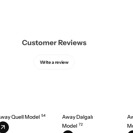
Customer Reviews
Write a review
54
way Quell Model
Away Dalgalı
Aw
72
Model
M