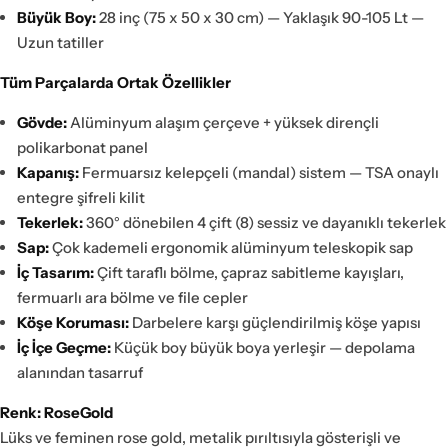
Büyük Boy:
28 inç (75 x 50 x 30 cm) — Yaklaşık 90-105 Lt —
Uzun tatiller
Tüm Parçalarda Ortak Özellikler
Gövde:
Alüminyum alaşım çerçeve + yüksek dirençli
polikarbonat panel
Kapanış:
Fermuarsız kelepçeli (mandal) sistem — TSA onaylı
entegre şifreli kilit
Tekerlek:
360° dönebilen 4 çift (8) sessiz ve dayanıklı tekerlek
Sap:
Çok kademeli ergonomik alüminyum teleskopik sap
İç Tasarım:
Çift taraflı bölme, çapraz sabitleme kayışları,
fermuarlı ara bölme ve file cepler
Köşe Koruması:
Darbelere karşı güçlendirilmiş köşe yapısı
İç İçe Geçme:
Küçük boy büyük boya yerleşir — depolama
alanından tasarruf
Renk: RoseGold
Lüks ve feminen rose gold, metalik pırıltısıyla gösterişli ve