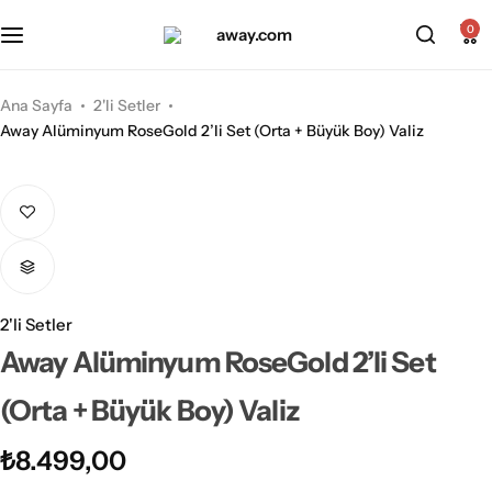
Kabin Boy Valizler
2’li Valiz Setleri
0
Orta Boy Valizler
3’lü Valiz Setleri
Ana Sayfa
2'li Setler
Away Alüminyum RoseGold 2’li Set (Orta + Büyük Boy) Valiz
Büyük Boy Valizler
2'li Setler
Away Alüminyum RoseGold 2’li Set
(Orta + Büyük Boy) Valiz
₺
8.499,00