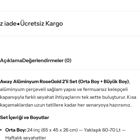
 iade
Ücretsiz Kargo
Açıklama
Değerlendirmeler (0)
Away Alüminyum RoseGold 2’li Set (Orta Boy + Büyük Boy)
,
alüminyum çerçeveli sağlam yapısı ve fermuarsız kelepçeli
kapanışıyla farklı seyahat ihtiyaçlarını tek sette buluşturur. Kısa
kaçamaklardan uzun tatillere kadar her senaryoya hazırsınız.
Set İçeriği ve Boyutlar
Orta Boy:
24 inç (65 x 45 x 26 cm) — Yaklaşık 60-70 Lt —
Haftalık seyahatler