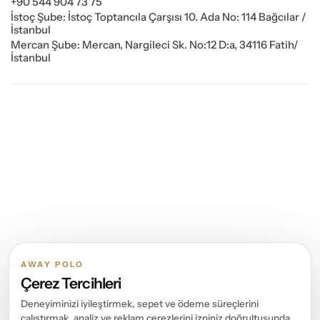
+90 544 904 73 75
İstoç Şube: İstoç Toptancıla Çarşısı 10. Ada No: 114 Bağcılar /
İstanbul
Mercan Şube: Mercan, Nargileci Sk. No:12 D:a, 34116 Fatih/
İstanbul
AWAY POLO
Çerez Tercihleri
Deneyiminizi iyileştirmek, sepet ve ödeme süreçlerini
çalıştırmak, analiz ve reklam çerezlerini izniniz doğrultusunda