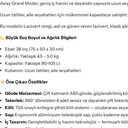
Away Grand Model, geniş iç hacmi ve dayanıklı yapısıyla uzun sey
Uzun tatiller, aile seyahatleri için mükemmel kapasiteye sahiptir.
Bu modelin Lacivert rengi, asil ve güven veren lacivert, klasik ş
Büyük Boy Boyut ve Ağırlık Bilgileri
Ebat: 28 inç (75 x 50 x 30 cm)
Ağırlık: Yaklaşık 4.5 – 5.0 kg
Kapasite: Yaklaşık 90-105 Lt
Kullanım: Uzun tatiller, aile seyahatleri
Öne Çıkan Özellikler
Gövde Malzemesi:
Çift katmanlı ABS gövde, güçlendirilmiş k
Tekerlek:
360° dönebilen 4 adet sessiz ve dayanıklı çift tekerl
Kilit:
TSA onaylı entegre şifreli kilit sistemi — uluslararası sey
Sap:
Ergonomik alüminyum teleskopik sap, çoklu kademe aya
İç Tasarım:
Genişletilebilir iç hacim teknolojisi — fermuarlı 