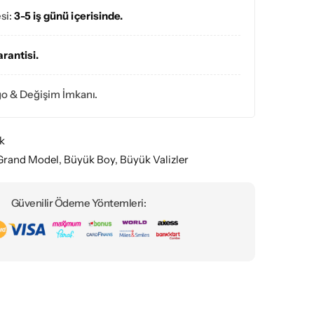
si:
3-5 iş günü içerisinde.
arantisi.
go & Değişim İmkanı.
ck
Grand Model
,
Büyük Boy
,
Büyük Valizler
Güvenilir Ödeme Yöntemleri: