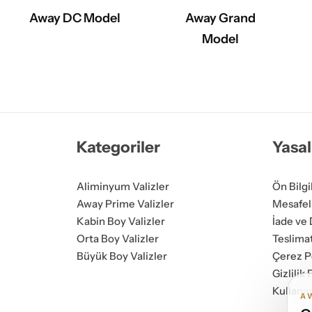
Away DC Model
Away Grand
Model
Kategoriler
Yasal
Aliminyum Valizler
Ön Bilg
Away Prime Valizler
Mesafel
Kabin Boy Valizler
İade ve 
Orta Boy Valizler
Teslimat
Büyük Boy Valizler
Çerez Po
Gizlilik
Kullanım
A