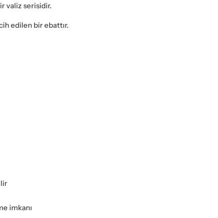
valiz serisidir.
h edilen bir ebattır.
lir
eme imkanı