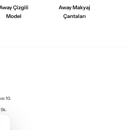
Away Çizgili
Away Makyaj
Model
Çantaları
sı 10.
 Sk.