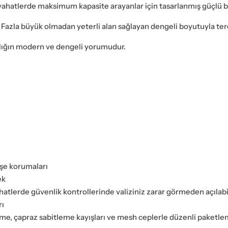
ahatlerde maksimum kapasite arayanlar için tasarlanmış güçlü bir 
 Fazla büyük olmadan yeterli alan sağlayan dengeli boyutuyla terci
ıklığın modern ve dengeli yorumudur.
öşe korumaları
ek
ahatlerde güvenlik kontrollerinde valiziniz zarar görmeden açılabi
rı
bölme, çapraz sabitleme kayışları ve mesh ceplerle düzenli paketl