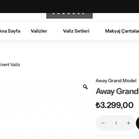
Ana Sayfa
Valizler
Valiz Setleri
Makyaj Çantalar
Kabin – Orta
Kabin – Orta -Büyük
Orta – Büyük
vert Valiz
Away Grand Model
Away Grand 
₺
3.299,00