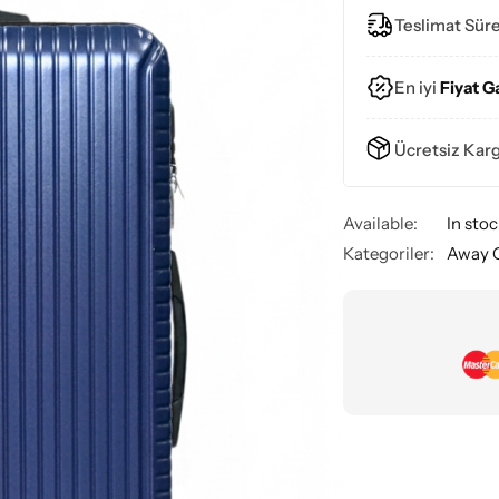
Teslimat Süre
En iyi
Fiyat G
Ücretsiz Kar
Available:
In sto
Kategoriler:
Away 