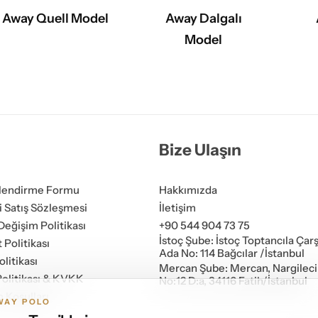
Away Quell Model
Away Dalgalı
Model
Bize Ulaşın
ilendirme Formu
Hakkımızda
i Satış Sözleşmesi
İletişim
Değişim Politikası
+90 544 904 73 75
İstoç Şube: İstoç Toptancıla Çarşı
 Politikası
Ada No: 114 Bağcılar /İstanbul
litikası
Mercan Şube: Mercan, Nargileci
 Politikası & KVKK
No:12 D:a, 34116 Fatih/İstanbul
 Koşulları
WAY POLO