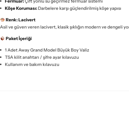
Fermuar:
Çift yönlü su geçirmez fermuar sistemi
Köşe Koruması:
Darbelere karşı güçlendirilmiş köşe yapısı
Renk: Lacivert
Asil ve güven veren lacivert, klasik şıklığın modern ve dengeli y
Paket İçeriği
1 Adet Away Grand Model Büyük Boy Valiz
TSA kilit anahtarı / şifre ayar kılavuzu
Kullanım ve bakım kılavuzu