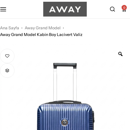
0
Kabin Boy Valizler
2’li Valiz Setleri
Ana Sayfa
Away Grand Model
Away Grand Model Kabin Boy Lacivert Valiz
Orta Boy Valizler
3’lü Valiz Setleri
Büyük Boy Valizler