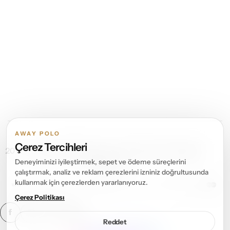
AWAY POLO
Çerez Tercihleri
2013 – 2026 ©
Away Polo
Tüm Hakları Saklıdır. All rights
Deneyiminizi iyileştirmek, sepet ve ödeme süreçlerini
reserved.
çalıştırmak, analiz ve reklam çerezlerini izniniz doğrultusunda
kullanmak için çerezlerden yararlanıyoruz.
Çerez Politikası
Reddet
DIJITAL ÇÖZÜM ORTAĞI