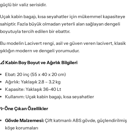
güçlü bir valiz serisidir.
Uçak kabin bagajı, kısa seyahatler için mükemmel kapasiteye
sahiptir. Fazla büyük olmadan yeterli alan sağlayan dengeli
boyutuyla tercih edilen bir ebattır.
Bu modelin Lacivert rengi, asil ve güven veren lacivert, klasik
şıklığın modern ve dengeli yorumudur.
📐 Kabin Boy Boyut ve Ağırlık Bilgileri
Ebat: 20 inç (55 x 40 x 20 cm)
Ağırlık: Yaklaşık 2.8 – 3.2 kg
Kapasite: Yaklaşık 36-40 Lt
Kullanım: Uçak kabin bagajı, kısa seyahatler
✨ Öne Çıkan Özellikler
Gövde Malzemesi:
Çift katmanlı ABS gövde, güçlendirilmiş
köşe korumaları