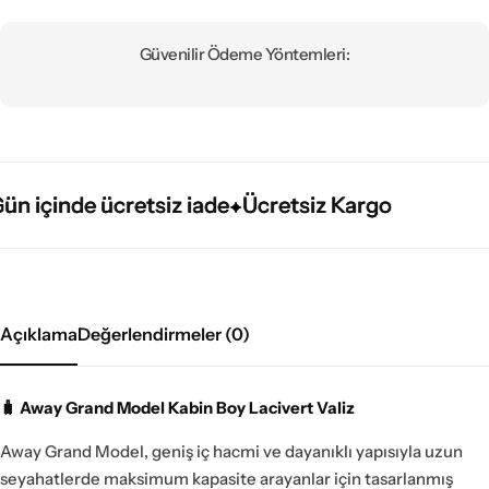
Güvenilir Ödeme Yöntemleri:
içinde ücretsiz iade
içinde ücretsiz iade
içinde ücretsiz iade
Ücretsiz Kargo
Ücretsiz Kargo
Ücretsiz Kargo
Açıklama
Değerlendirmeler (0)
🧳 Away Grand Model Kabin Boy Lacivert Valiz
Away Grand Model, geniş iç hacmi ve dayanıklı yapısıyla uzun
seyahatlerde maksimum kapasite arayanlar için tasarlanmış