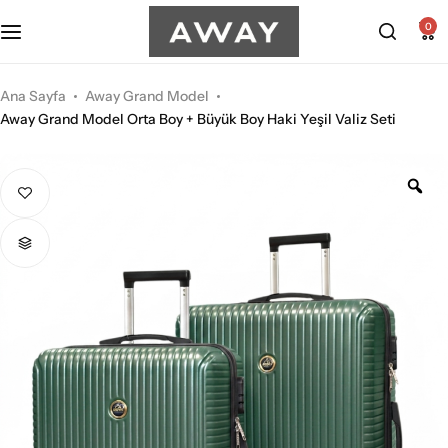
Kabin Boy Valizler
2’li Valiz Setleri
0
Orta Boy Valizler
3’lü Valiz Setleri
Ana Sayfa
Away Grand Model
Away Grand Model Orta Boy + Büyük Boy Haki Yeşil Valiz Seti
Büyük Boy Valizler