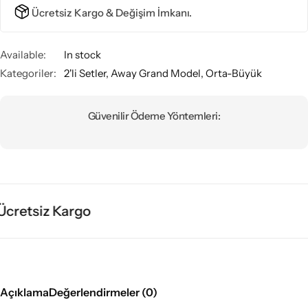
Ücretsiz Kargo & Değişim İmkanı.
Available:
In stock
Kategoriler:
2'li Setler
,
Away Grand Model
,
Orta-Büyük
Güvenilir Ödeme Yöntemleri:
retsiz Kargo
Açıklama
Değerlendirmeler (0)