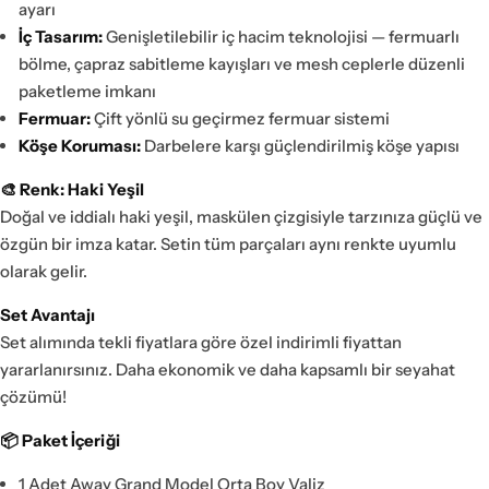
ayarı
İç Tasarım:
Genişletilebilir iç hacim teknolojisi — fermuarlı
bölme, çapraz sabitleme kayışları ve mesh ceplerle düzenli
paketleme imkanı
Fermuar:
Çift yönlü su geçirmez fermuar sistemi
Köşe Koruması:
Darbelere karşı güçlendirilmiş köşe yapısı
🎨 Renk: Haki Yeşil
Doğal ve iddialı haki yeşil, maskülen çizgisiyle tarzınıza güçlü ve
özgün bir imza katar. Setin tüm parçaları aynı renkte uyumlu
olarak gelir.
Set Avantajı
Set alımında tekli fiyatlara göre özel indirimli fiyattan
yararlanırsınız. Daha ekonomik ve daha kapsamlı bir seyahat
çözümü!
📦 Paket İçeriği
1 Adet Away Grand Model Orta Boy Valiz