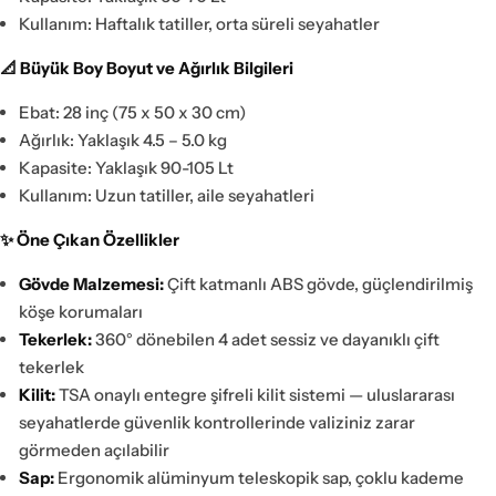
Kullanım: Haftalık tatiller, orta süreli seyahatler
📐 Büyük Boy Boyut ve Ağırlık Bilgileri
Ebat: 28 inç (75 x 50 x 30 cm)
Ağırlık: Yaklaşık 4.5 – 5.0 kg
Kapasite: Yaklaşık 90-105 Lt
Kullanım: Uzun tatiller, aile seyahatleri
✨ Öne Çıkan Özellikler
Gövde Malzemesi:
Çift katmanlı ABS gövde, güçlendirilmiş
köşe korumaları
Tekerlek:
360° dönebilen 4 adet sessiz ve dayanıklı çift
tekerlek
Kilit:
TSA onaylı entegre şifreli kilit sistemi — uluslararası
seyahatlerde güvenlik kontrollerinde valiziniz zarar
görmeden açılabilir
Sap:
Ergonomik alüminyum teleskopik sap, çoklu kademe