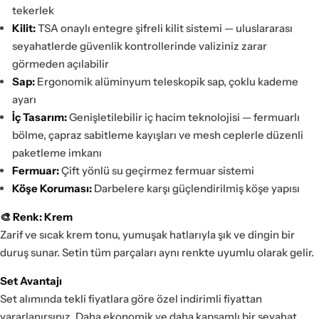
tekerlek
Kilit:
TSA onaylı entegre şifreli kilit sistemi — uluslararası
seyahatlerde güvenlik kontrollerinde valiziniz zarar
görmeden açılabilir
Sap:
Ergonomik alüminyum teleskopik sap, çoklu kademe
ayarı
İç Tasarım:
Genişletilebilir iç hacim teknolojisi — fermuarlı
bölme, çapraz sabitleme kayışları ve mesh ceplerle düzenli
paketleme imkanı
Fermuar:
Çift yönlü su geçirmez fermuar sistemi
Köşe Koruması:
Darbelere karşı güçlendirilmiş köşe yapısı
🎨 Renk: Krem
Zarif ve sıcak krem tonu, yumuşak hatlarıyla şık ve dingin bir
duruş sunar. Setin tüm parçaları aynı renkte uyumlu olarak gelir.
Set Avantajı
Set alımında tekli fiyatlara göre özel indirimli fiyattan
yararlanırsınız. Daha ekonomik ve daha kapsamlı bir seyahat