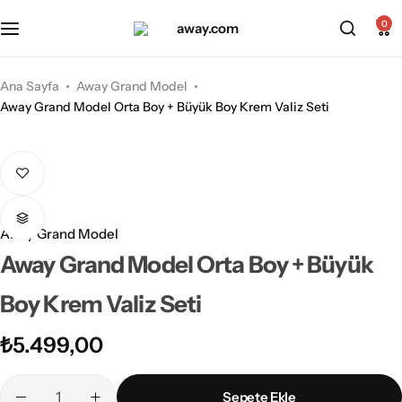
Kabin Boy Valizler
2’li Valiz Setleri
0
Orta Boy Valizler
3’lü Valiz Setleri
Ana Sayfa
Away Grand Model
Away Grand Model Orta Boy + Büyük Boy Krem Valiz Seti
Büyük Boy Valizler
Away Grand Model
Away Grand Model Orta Boy + Büyük
Boy Krem Valiz Seti
₺
5.499,00
Sepete Ekle