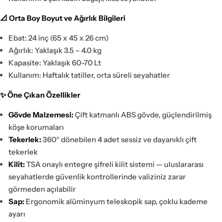
📐 Orta Boy Boyut ve Ağırlık Bilgileri
Ebat: 24 inç (65 x 45 x 26 cm)
Ağırlık: Yaklaşık 3.5 – 4.0 kg
Kapasite: Yaklaşık 60-70 Lt
Kullanım: Haftalık tatiller, orta süreli seyahatler
✨ Öne Çıkan Özellikler
Gövde Malzemesi:
Çift katmanlı ABS gövde, güçlendirilmiş
köşe korumaları
Tekerlek:
360° dönebilen 4 adet sessiz ve dayanıklı çift
tekerlek
Kilit:
TSA onaylı entegre şifreli kilit sistemi — uluslararası
seyahatlerde güvenlik kontrollerinde valiziniz zarar
görmeden açılabilir
Sap:
Ergonomik alüminyum teleskopik sap, çoklu kademe
ayarı