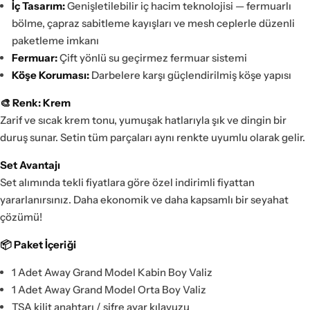
İç Tasarım:
Genişletilebilir iç hacim teknolojisi — fermuarlı
bölme, çapraz sabitleme kayışları ve mesh ceplerle düzenli
paketleme imkanı
Fermuar:
Çift yönlü su geçirmez fermuar sistemi
Köşe Koruması:
Darbelere karşı güçlendirilmiş köşe yapısı
🎨 Renk: Krem
Zarif ve sıcak krem tonu, yumuşak hatlarıyla şık ve dingin bir
duruş sunar. Setin tüm parçaları aynı renkte uyumlu olarak gelir.
Set Avantajı
Set alımında tekli fiyatlara göre özel indirimli fiyattan
yararlanırsınız. Daha ekonomik ve daha kapsamlı bir seyahat
çözümü!
📦 Paket İçeriği
1 Adet Away Grand Model Kabin Boy Valiz
1 Adet Away Grand Model Orta Boy Valiz
TSA kilit anahtarı / şifre ayar kılavuzu