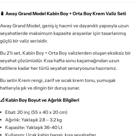
🧳 Away Grand Model Kabin Boy + Orta Boy Krem Valiz Seti
Away Grand Model, geniş iç hacmi ve dayanıklı yapısıyla uzun
seyahatlerde maksimum kapasite arayanlar için tasarlanmış
güçlü bir valiz serisidir.
Bu 2’li set, Kabin Boy + Orta Boy valizlerden oluşan eksiksiz bir
seyahat çözümüdür. Kısa hafta sonu kaçamağından uzun
tatillere kadar her türlü seyahat senaryosuna hazırsınız.
Bu setin Krem rengi, zarif ve sıcak krem tonu, yumuşak
hatlarıyla şık ve dingin bir duruş sunar.
📐 Kabin Boy Boyut ve Ağırlık Bilgileri
Ebat: 20 inç (55 x 40 x 20 cm)
Ağırlık: Yaklaşık 2.8 – 3.2 kg
Kapasite: Yaklaşık 36-40 Lt
Kullanım: Uçak kabin bagajı, kısa seyahatler