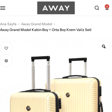
Kabin Boy Valizler
2’li Valiz Setleri
0
Orta Boy Valizler
3’lü Valiz Setleri
Ana Sayfa
Away Grand Model
Away Grand Model Kabin Boy + Orta Boy Krem Valiz Seti
Büyük Boy Valizler