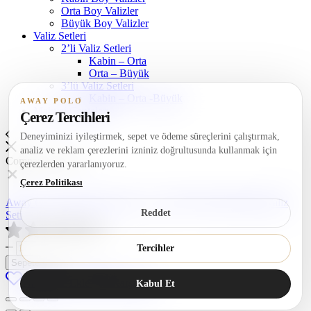
Orta Boy Valizler
Büyük Boy Valizler
Valiz Setleri
2’li Valiz Setleri
Kabin – Orta
Orta – Büyük
3’lü Valiz Setleri
Kabin – Orta -Büyük
AWAY POLO
Makyaj Çantaları
Çerez Tercihleri
Deneyiminizi iyileştirmek, sepet ve ödeme süreçlerini çalıştırmak,
analiz ve reklam çerezlerini izniniz doğrultusunda kullanmak için
Compare products
çerezlerden yararlanıyoruz.
Close
Çerez Politikası
Away Grand Model Kabin Boy + Orta Boy Bebe Pembesi Valiz
Reddet
Seti
Away
Tercihler
Grand
Sepete Ekle
Model
Favorilere Ekle
Karşılaştır
Kabin
Kabul Et
Boy
+