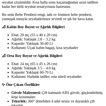
seyahat çözümüdür. Kısa hafta sonu kaçamağından uzun tatillere
kadar her türlü seyahat senaryosuna hazırsınız.
Bu setin Bebe Pembesi rengi, tatlı ve feminen bebe pembesi,
yumuşak tonuyla seyahatlerinize sevimli ve şık bir hava katar.
📐 Kabin Boy Boyut ve Ağırlık Bilgileri
Ebat: 20 inç (55 x 40 x 20 cm)
Ağırlık: Yaklaşık 2.8 – 3.2 kg
Kapasite: Yaklaşık 36-40 Lt
Kullanım: Uçak kabin bagajı, kısa seyahatler
📐 Orta Boy Boyut ve Ağırlık Bilgileri
Ebat: 24 inç (65 x 45 x 26 cm)
Ağırlık: Yaklaşık 3.5 – 4.0 kg
Kapasite: Yaklaşık 60-70 Lt
Kullanım: Haftalık tatiller, orta süreli seyahatler
✨ Öne Çıkan Özellikler
Gövde Malzemesi:
Çift katmanlı ABS gövde, güçlendirilmiş
köşe korumaları
Tekerlek:
360° dönebilen 4 adet sessiz ve dayanıklı çift
tekerlek