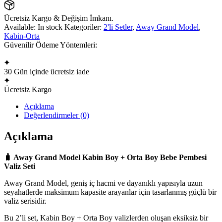
Pembesi
Valiz
Ücretsiz Kargo & Değişim İmkanı.
Seti
Available:
In stock
Kategoriler:
2'li Setler
,
Away Grand Model
,
adet
Kabin-Orta
Güvenilir Ödeme Yöntemleri:
30 Gün içinde ücretsiz iade
Ücretsiz Kargo
Açıklama
Değerlendirmeler (0)
Açıklama
🧳 Away Grand Model Kabin Boy + Orta Boy Bebe Pembesi
Valiz Seti
Away Grand Model, geniş iç hacmi ve dayanıklı yapısıyla uzun
seyahatlerde maksimum kapasite arayanlar için tasarlanmış güçlü bir
valiz serisidir.
Bu 2’li set, Kabin Boy + Orta Boy valizlerden oluşan eksiksiz bir