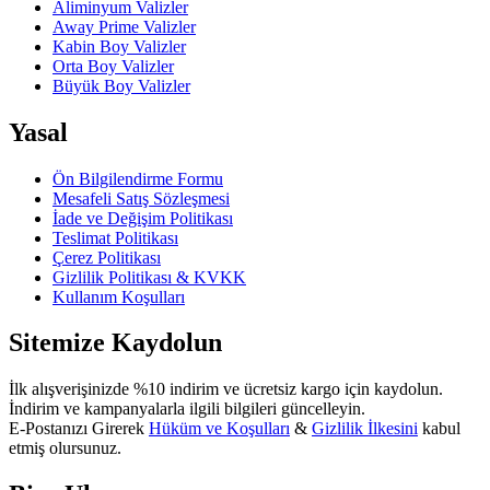
Aliminyum Valizler
Away Prime Valizler
Kabin Boy Valizler
Orta Boy Valizler
Büyük Boy Valizler
Yasal
Ön Bilgilendirme Formu
Mesafeli Satış Sözleşmesi
İade ve Değişim Politikası
Teslimat Politikası
Çerez Politikası
Gizlilik Politikası & KVKK
Kullanım Koşulları
Sitemize Kaydolun
İlk alışverişinizde %10 indirim ve ücretsiz kargo için kaydolun.
İndirim ve kampanyalarla ilgili bilgileri güncelleyin.
E-Postanızı Girerek
Hüküm ve Koşulları
&
Gizlilik İlkesini
kabul
etmiş olursunuz.