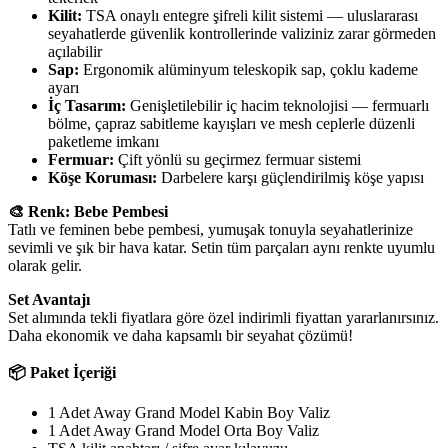
Kilit:
TSA onaylı entegre şifreli kilit sistemi — uluslararası
seyahatlerde güvenlik kontrollerinde valiziniz zarar görmeden
açılabilir
Sap:
Ergonomik alüminyum teleskopik sap, çoklu kademe
ayarı
İç Tasarım:
Genişletilebilir iç hacim teknolojisi — fermuarlı
bölme, çapraz sabitleme kayışları ve mesh ceplerle düzenli
paketleme imkanı
Fermuar:
Çift yönlü su geçirmez fermuar sistemi
Köşe Koruması:
Darbelere karşı güçlendirilmiş köşe yapısı
🎨 Renk: Bebe Pembesi
Tatlı ve feminen bebe pembesi, yumuşak tonuyla seyahatlerinize
sevimli ve şık bir hava katar. Setin tüm parçaları aynı renkte uyumlu
olarak gelir.
Set Avantajı
Set alımında tekli fiyatlara göre özel indirimli fiyattan yararlanırsınız.
Daha ekonomik ve daha kapsamlı bir seyahat çözümü!
📦 Paket İçeriği
1 Adet Away Grand Model Kabin Boy Valiz
1 Adet Away Grand Model Orta Boy Valiz