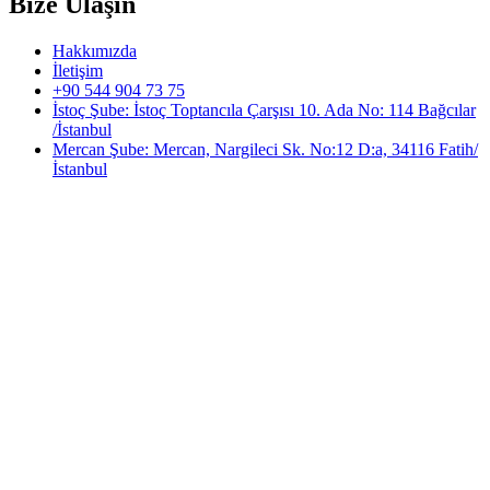
Bize Ulaşın
Hakkımızda
İletişim
+90 544 904 73 75
İstoç Şube: İstoç Toptancıla Çarşısı 10. Ada No: 114 Bağcılar
/İstanbul
Mercan Şube: Mercan, Nargileci Sk. No:12 D:a, 34116 Fatih/
İstanbul