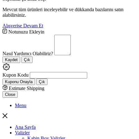
Mevcut tüm ürünleri inceleyebilir ve dükkanda bazılarını satın
alabilirsiniz.
Alışverişe Devam Et
Notunuzu Ekleyin
Nasıl Yardımcı Olabiliriz?
Kaydet
Çık
Kupon Kodu
Kuponu Onayla
Çık
Estimate Shipping
Close
Menu
Ana Sayfa
Valizler
Kabin Boy Valizler