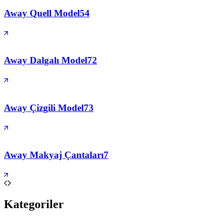
Away Quell Model
54
Away Dalgalı Model
72
Away Çizgili Model
73
Away Makyaj Çantaları
7
Kategoriler