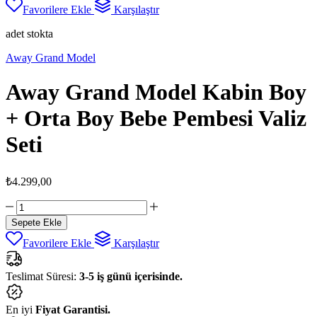
Favorilere Ekle
Karşılaştır
adet stokta
Away Grand Model
Away Grand Model Kabin Boy
+ Orta Boy Bebe Pembesi Valiz
Seti
₺
4.299,00
Away
Grand
Sepete Ekle
Model
Favorilere Ekle
Karşılaştır
Kabin
Boy
+
Teslimat Süresi:
3-5 iş günü içerisinde.
Orta
Boy
Bebe
En iyi
Fiyat Garantisi.