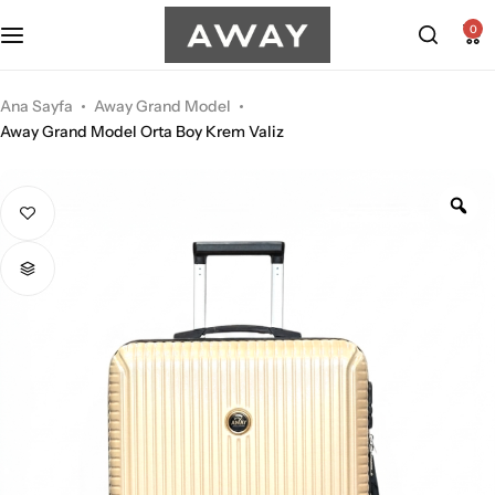
Kabin Boy Valizler
2’li Valiz Setleri
0
Orta Boy Valizler
3’lü Valiz Setleri
Ana Sayfa
Away Grand Model
Away Grand Model Orta Boy Krem Valiz
Büyük Boy Valizler