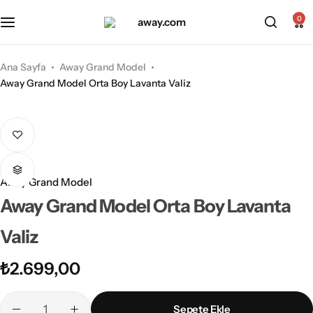
Kabin Boy Valizler
2’li Valiz Setleri
0
Orta Boy Valizler
3’lü Valiz Setleri
Ana Sayfa
Away Grand Model
Away Grand Model Orta Boy Lavanta Valiz
Büyük Boy Valizler
Away Grand Model
Away Grand Model Orta Boy Lavanta
Valiz
₺
2.699,00
Sepete Ekle