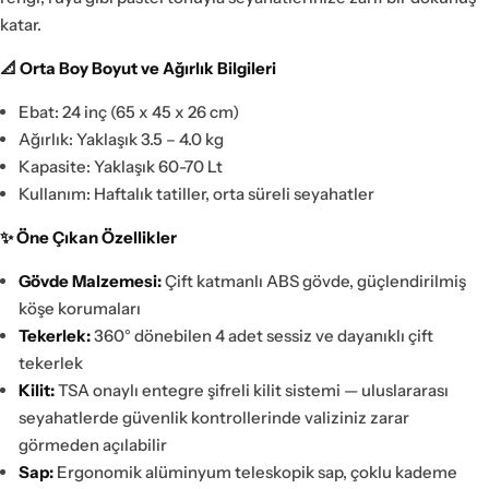
katar.
📐 Orta Boy Boyut ve Ağırlık Bilgileri
Ebat: 24 inç (65 x 45 x 26 cm)
Ağırlık: Yaklaşık 3.5 – 4.0 kg
Kapasite: Yaklaşık 60-70 Lt
Kullanım: Haftalık tatiller, orta süreli seyahatler
✨ Öne Çıkan Özellikler
Gövde Malzemesi:
Çift katmanlı ABS gövde, güçlendirilmiş
köşe korumaları
Tekerlek:
360° dönebilen 4 adet sessiz ve dayanıklı çift
tekerlek
Kilit:
TSA onaylı entegre şifreli kilit sistemi — uluslararası
seyahatlerde güvenlik kontrollerinde valiziniz zarar
görmeden açılabilir
Sap:
Ergonomik alüminyum teleskopik sap, çoklu kademe