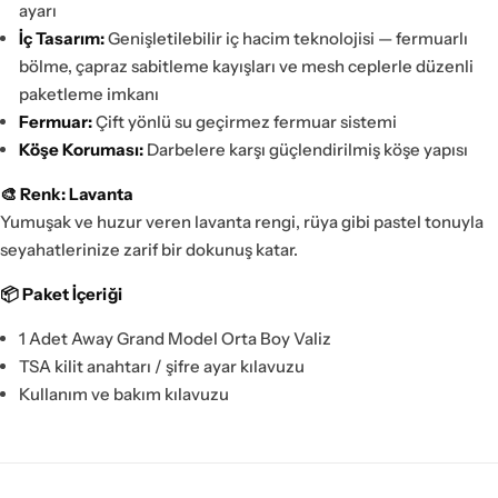
ayarı
İç Tasarım:
Genişletilebilir iç hacim teknolojisi — fermuarlı
bölme, çapraz sabitleme kayışları ve mesh ceplerle düzenli
paketleme imkanı
Fermuar:
Çift yönlü su geçirmez fermuar sistemi
Köşe Koruması:
Darbelere karşı güçlendirilmiş köşe yapısı
🎨 Renk: Lavanta
Yumuşak ve huzur veren lavanta rengi, rüya gibi pastel tonuyla
seyahatlerinize zarif bir dokunuş katar.
📦 Paket İçeriği
1 Adet Away Grand Model Orta Boy Valiz
TSA kilit anahtarı / şifre ayar kılavuzu
Kullanım ve bakım kılavuzu