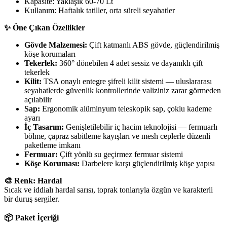
Kapasite: Yaklaşık 60-70 Lt
Kullanım: Haftalık tatiller, orta süreli seyahatler
✨ Öne Çıkan Özellikler
Gövde Malzemesi:
Çift katmanlı ABS gövde, güçlendirilmiş
köşe korumaları
Tekerlek:
360° dönebilen 4 adet sessiz ve dayanıklı çift
tekerlek
Kilit:
TSA onaylı entegre şifreli kilit sistemi — uluslararası
seyahatlerde güvenlik kontrollerinde valiziniz zarar görmeden
açılabilir
Sap:
Ergonomik alüminyum teleskopik sap, çoklu kademe
ayarı
İç Tasarım:
Genişletilebilir iç hacim teknolojisi — fermuarlı
bölme, çapraz sabitleme kayışları ve mesh ceplerle düzenli
paketleme imkanı
Fermuar:
Çift yönlü su geçirmez fermuar sistemi
Köşe Koruması:
Darbelere karşı güçlendirilmiş köşe yapısı
🎨 Renk: Hardal
Sıcak ve iddialı hardal sarısı, toprak tonlarıyla özgün ve karakterli
bir duruş sergiler.
📦 Paket İçeriği