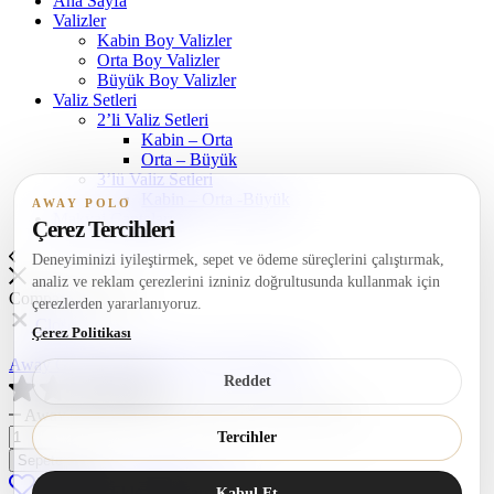
Ana Sayfa
Valizler
Kabin Boy Valizler
Orta Boy Valizler
Büyük Boy Valizler
Valiz Setleri
2’li Valiz Setleri
Kabin – Orta
Orta – Büyük
3’lü Valiz Setleri
Kabin – Orta -Büyük
AWAY POLO
Makyaj Çantaları
Çerez Tercihleri
Deneyiminizi iyileştirmek, sepet ve ödeme süreçlerini çalıştırmak,
analiz ve reklam çerezlerini izniniz doğrultusunda kullanmak için
Compare products
çerezlerden yararlanıyoruz.
Close
Çerez Politikası
Away Grand Model Orta Boy Hardal Valiz
Reddet
Away Grand Model Orta Boy Hardal Valiz adet
Tercihler
Sepete Ekle
Favorilere Ekle
Karşılaştır
Kabul Et