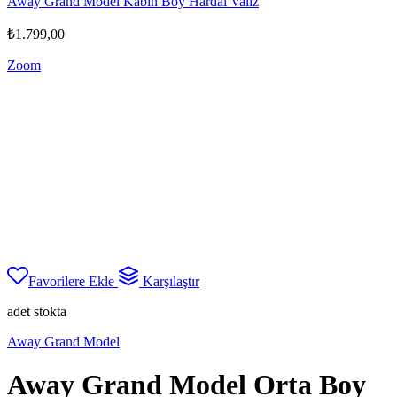
Away Grand Model Kabin Boy Hardal Valiz
₺
1.799,00
Zoom
Favorilere Ekle
Karşılaştır
adet stokta
Away Grand Model
Away Grand Model Orta Boy