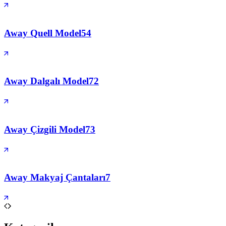
Away Quell Model
54
Away Dalgalı Model
72
Away Çizgili Model
73
Away Makyaj Çantaları
7