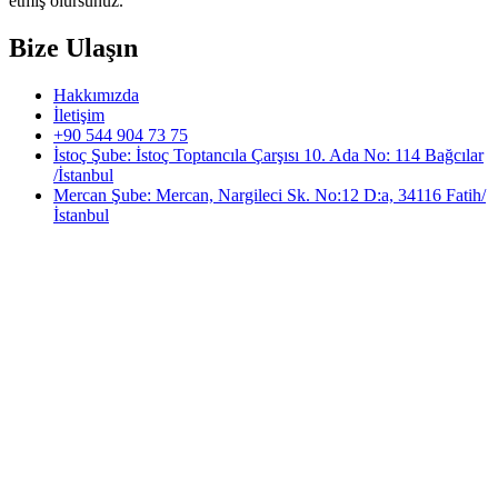
etmiş olursunuz.
Bize Ulaşın
Hakkımızda
İletişim
+90 544 904 73 75
İstoç Şube: İstoç Toptancıla Çarşısı 10. Ada No: 114 Bağcılar
/İstanbul
Mercan Şube: Mercan, Nargileci Sk. No:12 D:a, 34116 Fatih/
İstanbul