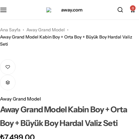
Kabin Boy Valizler
2’li Valiz Setleri
0
Orta Boy Valizler
3’lü Valiz Setleri
Ana Sayfa
Away Grand Model
Away Grand Model Kabin Boy + Orta Boy + Büyük Boy Hardal Valiz
Büyük Boy Valizler
Seti
Away Grand Model
Away Grand Model Kabin Boy + Orta
Boy + Büyük Boy Hardal Valiz Seti
₺
7.499,00