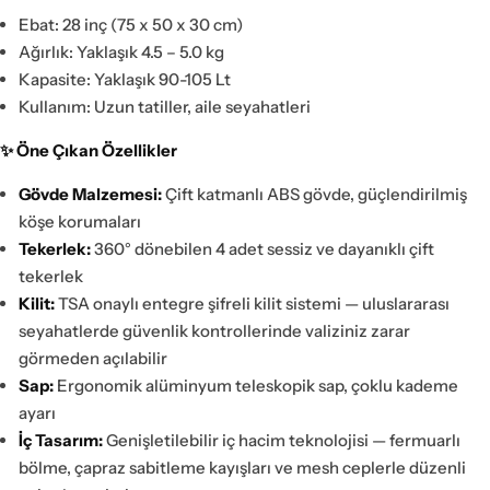
Ebat: 28 inç (75 x 50 x 30 cm)
Ağırlık: Yaklaşık 4.5 – 5.0 kg
Kapasite: Yaklaşık 90-105 Lt
Kullanım: Uzun tatiller, aile seyahatleri
✨ Öne Çıkan Özellikler
Gövde Malzemesi:
Çift katmanlı ABS gövde, güçlendirilmiş
köşe korumaları
Tekerlek:
360° dönebilen 4 adet sessiz ve dayanıklı çift
tekerlek
Kilit:
TSA onaylı entegre şifreli kilit sistemi — uluslararası
seyahatlerde güvenlik kontrollerinde valiziniz zarar
görmeden açılabilir
Sap:
Ergonomik alüminyum teleskopik sap, çoklu kademe
ayarı
İç Tasarım:
Genişletilebilir iç hacim teknolojisi — fermuarlı
bölme, çapraz sabitleme kayışları ve mesh ceplerle düzenli