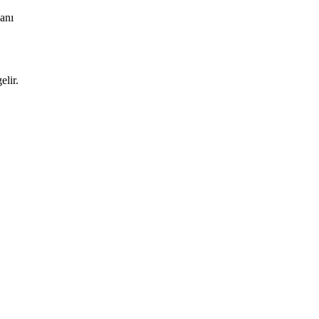
kanı
elir.