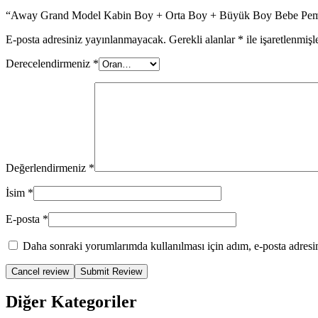
“Away Grand Model Kabin Boy + Orta Boy + Büyük Boy Bebe Pembesi 
E-posta adresiniz yayınlanmayacak.
Gerekli alanlar
*
ile işaretlenmişl
Derecelendirmeniz
*
Değerlendirmeniz
*
İsim
*
E-posta
*
Daha sonraki yorumlarımda kullanılması için adım, e-posta adresim
Cancel review
Diğer Kategoriler