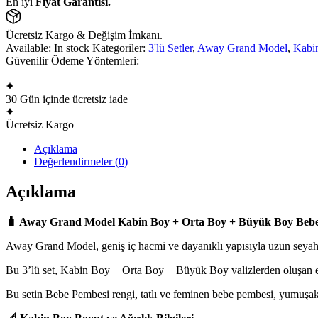
En iyi
Fiyat Garantisi.
Büyük
Boy
Bebe
Ücretsiz Kargo & Değişim İmkanı.
Pembesi
Available:
In stock
Kategoriler:
3'lü Setler
,
Away Grand Model
,
Kabi
Valiz
Güvenilir Ödeme Yöntemleri:
Seti
adet
30 Gün içinde ücretsiz iade
Ücretsiz Kargo
Açıklama
Değerlendirmeler (0)
Açıklama
🧳 Away Grand Model Kabin Boy + Orta Boy + Büyük Boy Bebe 
Away Grand Model, geniş iç hacmi ve dayanıklı yapısıyla uzun seyahatl
Bu 3’lü set, Kabin Boy + Orta Boy + Büyük Boy valizlerden oluşan eks
Bu setin Bebe Pembesi rengi, tatlı ve feminen bebe pembesi, yumuşak t