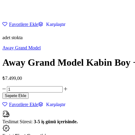
Favorilere Ekle
Karşılaştır
adet stokta
Away Grand Model
Away Grand Model Kabin Boy + 
₺
7.499,00
Away
Grand
Sepete Ekle
Model
Favorilere Ekle
Karşılaştır
Kabin
Boy
+
Orta
Teslimat Süresi:
3-5 iş günü içerisinde.
Boy
+