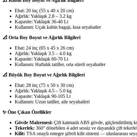
📐 Kabin Boy Boyut ve Ağırlık Bilgileri
Ebat: 20 inç (55 x 40 x 20 cm)
Ağırlık: Yaklaşık 2.8 – 3.2 kg
Kapasite: Yaklaşık 36-40 Lt
Kullanım: Uçak kabin bagajı, kısa seyahatler
📐 Orta Boy Boyut ve Ağırlık Bilgileri
Ebat: 24 inç (65 x 45 x 26 cm)
Ağırlık: Yaklaşık 3.5 – 4.0 kg
Kapasite: Yaklaşık 60-70 Lt
Kullanım: Haftalık tatiller, orta süreli seyahatler
📐 Büyük Boy Boyut ve Ağırlık Bilgileri
Ebat: 28 inç (75 x 50 x 30 cm)
Ağırlık: Yaklaşık 4.5 – 5.0 kg
Kapasite: Yaklaşık 90-105 Lt
Kullanım: Uzun tatiller, aile seyahatleri
✨ Öne Çıkan Özellikler
Gövde Malzemesi:
Çift katmanlı ABS gövde, güçlendirilmiş k
Tekerlek:
360° dönebilen 4 adet sessiz ve dayanıklı çift tekerle
Kilit:
TSA onaylı entegre şifreli kilit sistemi — uluslararası sey