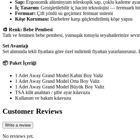
Sap:
Ergonomik alüminyum teleskopik sap, çoklu kademe ayar
İç Tasarım:
Genişletilebilir iç hacim teknolojisi — fermuarlı b
Fermuar:
Çift yönlü su geçirmez fermuar sistemi
Köşe Koruması:
Darbelere karşı güçlendirilmiş köşe yapısı
🎨 Renk: Bebe Pembesi
Tatlı ve feminen bebe pembesi, yumuşak tonuyla seyahatlerinize sevimli
Set Avantajı
Set alımında tekli fiyatlara göre özel indirimli fiyattan yararlanırsı
📦 Paket İçeriği
1 Adet Away Grand Model Kabin Boy Valiz
1 Adet Away Grand Model Orta Boy Valiz
1 Adet Away Grand Model Büyük Boy Valiz
TSA kilit anahtarı / şifre ayar kılavuzu
Kullanım ve bakım kılavuzu
Customer Reviews
Write a review
No reviews yet.