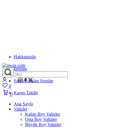
Hakkımızda
İletişim
away.com
Login
Sıkça Sorulan Sorular
0
Wishlist
Kargo Takibi
0
Cart
Ana Sayfa
Valizler
Kabin Boy Valizler
Orta Boy Valizler
Büyük Boy Valizler