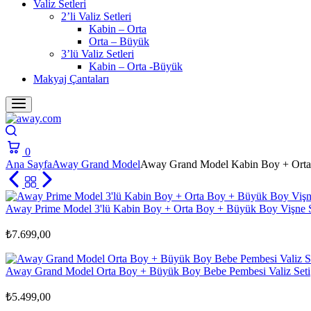
Valiz Setleri
2’li Valiz Setleri
Kabin – Orta
Orta – Büyük
3’lü Valiz Setleri
Kabin – Orta -Büyük
Makyaj Çantaları
Search
0
Cart
Ana Sayfa
Away Grand Model
Away Grand Model Kabin Boy + Orta 
Away Prime Model 3'lü Kabin Boy + Orta Boy + Büyük Boy Vişne S
₺
7.699,00
Away Grand Model Orta Boy + Büyük Boy Bebe Pembesi Valiz Seti
₺
5.499,00